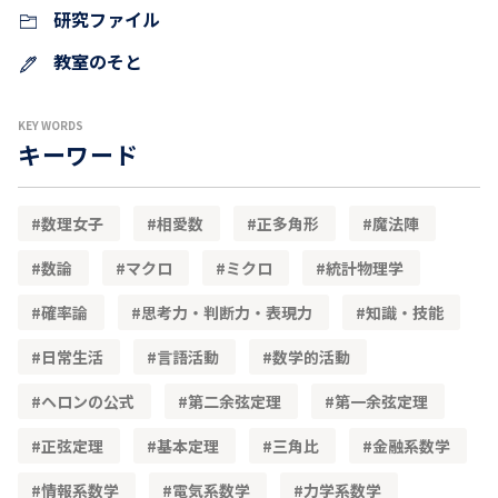
研究ファイル
教室のそと
KEY WORDS
キーワード
数理女子
相愛数
正多角形
魔法陣
数論
マクロ
ミクロ
統計物理学
確率論
思考力・判断力・表現力
知識・技能
日常生活
言語活動
数学的活動
ヘロンの公式
第二余弦定理
第一余弦定理
正弦定理
基本定理
三角比
金融系数学
情報系数学
電気系数学
力学系数学