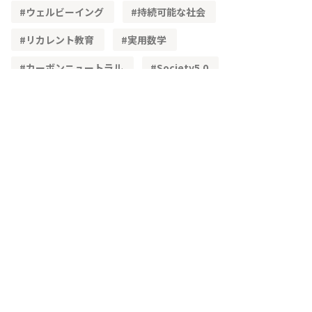
ウェルビーイング
持続可能な社会
リカレント教育
実用数学
カーボンニュートラル
Society5.0
STEAM教育
単純化
理想化
簡易モデル
文理融合
既習内容
理解度
レディネステスト
正答率
角度
頭の体操
三角形の性質
三角形の合同
加法定理
高等学校学習指導要領
物流
ベクトル
学習指導要領
CSTI
多様性
生成AI
教材
興味・関心
主体的な学び
問題解決
IoT
3次元
空間ベクトル