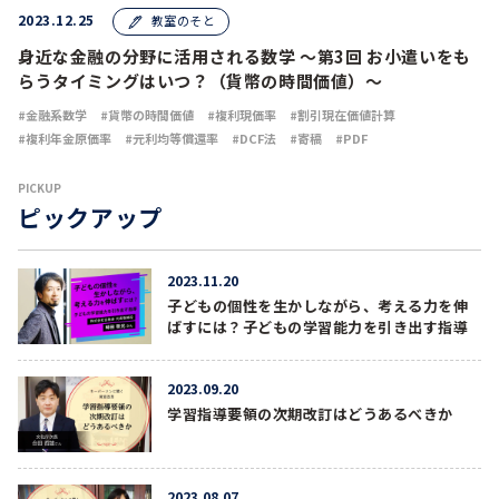
2023.12.25
教室のそと
身近な金融の分野に活用される数学 ～第3回 お小遣いをも
らうタイミングはいつ？（貨幣の時間価値）～
金融系数学
貨幣の時間価値
複利現価率
割引現在価値計算
複利年金原価率
元利均等償還率
DCF法
寄稿
PDF
PICKUP
ピックアップ
2023.11.20
子どもの個性を生かしながら、考える力を伸
ばすには？子どもの学習能力を引き出す指導
2023.09.20
学習指導要領の次期改訂はどうあるべきか
2023.08.07