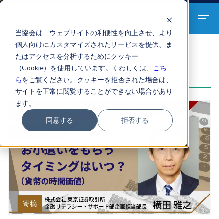
算数・数学教員のための
情報サイト
当協会は、ウェブサイトの利便性を向上させ、より
個人向けにカスタマイズされたサービスを提供、ま
たはアクセスを分析するためにクッキー
ARTICLES
（Cookie）を使用しています。くわしくは、
こち
複利現価率の記事一覧
ら
をご覧ください。クッキーを拒否された場合は、
サイトを正常に閲覧することができない場合があり
ます。
同意する
拒否する