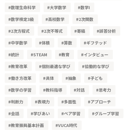
数理生命科学
大学数学
数学Ⅰ
数学検定3級
高校数学
2次関数
2次方程式
2次不等式
寄稿
誤答分析
中学数学
体積
算数
ギフテッド
統計
STEAM
教育
インタビュー
教育改革
個別最適な学び
協働的な学び
働き方改革
具体
抽象
子ども
数学の学習
教科指導
対話
思考力
判断力
表現力
多面性
アプローチ
会話
学びあい
ペア学習
グループ学習
教育振興基本計画
VUCA時代