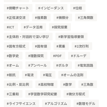
俯瞰チャート
インピーダンス
位相
正弦波交流
複素数
微積分
三角関数
ICT
データ活用
探究授業
主体的・対話的で深い学び
新学習指導要領
固有方程式
固有値
累乗
2次行列
数学史
理数探究
PDF
ドルーデ
オーム
アンペール
ボルタ
電気回路
抵抗
電流
電圧
オームの法則
比例・反比例
高校物理
数学
三角数
三乗和
学習数学研究紀要
微分方程式
ライフサイエンス
アルゴリズム
数理モデル