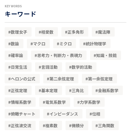
KEY WORDS
キーワード
数理女子
相愛数
正多角形
魔法陣
数論
マクロ
ミクロ
統計物理学
確率論
思考力・判断力・表現力
知識・技能
日常生活
言語活動
数学的活動
ヘロンの公式
第二余弦定理
第一余弦定理
正弦定理
基本定理
三角比
金融系数学
情報系数学
電気系数学
力学系数学
俯瞰チャート
インピーダンス
位相
正弦波交流
複素数
微積分
三角関数