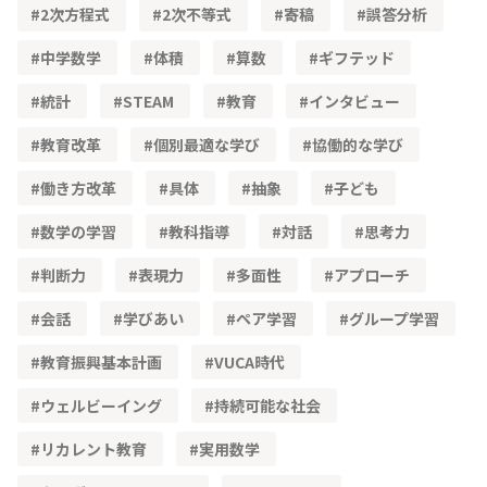
2次方程式
2次不等式
寄稿
誤答分析
中学数学
体積
算数
ギフテッド
統計
STEAM
教育
インタビュー
教育改革
個別最適な学び
協働的な学び
働き方改革
具体
抽象
子ども
数学の学習
教科指導
対話
思考力
判断力
表現力
多面性
アプローチ
会話
学びあい
ペア学習
グループ学習
教育振興基本計画
VUCA時代
ウェルビーイング
持続可能な社会
リカレント教育
実用数学