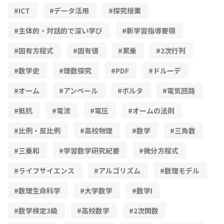
ICT
データ活用
探究授業
主体的・対話的で深い学び
新学習指導要領
固有方程式
固有値
累乗
2次行列
数学史
理数探究
PDF
ドルーデ
オーム
アンペール
ボルタ
電気回路
抵抗
電流
電圧
オームの法則
比例・反比例
高校物理
数学
三角数
三乗和
学習数学研究紀要
微分方程式
ライフサイエンス
アルゴリズム
数理モデル
数理生命科学
大学数学
数学Ⅰ
数学検定3級
高校数学
2次関数