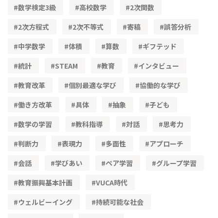
数学検定3級
高校数学
2次関数
2次方程式
2次不等式
寄稿
誤答分析
中学数学
体積
算数
ギフテッド
統計
STEAM
教育
インタビュー
教育改革
個別最適な学び
協働的な学び
働き方改革
具体
抽象
子ども
数学の学習
教科指導
対話
思考力
判断力
表現力
多面性
アプローチ
会話
学びあい
ペア学習
グループ学習
教育振興基本計画
VUCA時代
ウェルビーイング
持続可能な社会