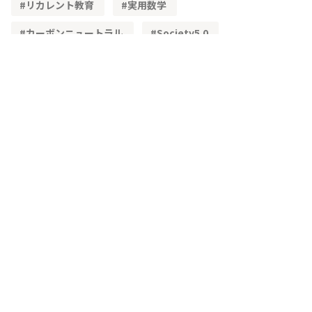
リカレント教育
実用数学
カーボンニュートラル
Society5.0
STEAM教育
単純化
理想化
簡易モデル
文理融合
既習内容
理解度
レディネステスト
正答率
角度
頭の体操
三角形の性質
三角形の合同
加法定理
高等学校学習指導要領
物流
ベクトル
学習指導要領
CSTI
多様性
生成AI
教材
興味・関心
主体的な学び
問題解決
IoT
3次元
空間ベクトル
主虹
二重の虹
複素数平面
単利
複利
連続複利
1次関数
指数関数