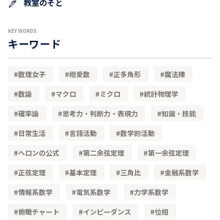
教室のそと
KEY WORDS
キーワード
数理女子
相愛数
正多角形
魔法陣
数論
マクロ
ミクロ
統計物理学
確率論
思考力・判断力・表現力
知識・技能
日常生活
言語活動
数学的活動
ヘロンの公式
第二余弦定理
第一余弦定理
正弦定理
基本定理
三角比
金融系数学
情報系数学
電気系数学
力学系数学
俯瞰チャート
インピーダンス
位相