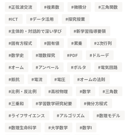
正弦波交流
複素数
微積分
三角関数
ICT
データ活用
探究授業
主体的・対話的で深い学び
新学習指導要領
固有方程式
固有値
累乗
2次行列
数学史
理数探究
PDF
ドルーデ
オーム
アンペール
ボルタ
電気回路
抵抗
電流
電圧
オームの法則
比例・反比例
高校物理
数学
三角数
三乗和
学習数学研究紀要
微分方程式
ライフサイエンス
アルゴリズム
数理モデル
数理生命科学
大学数学
数学Ⅰ