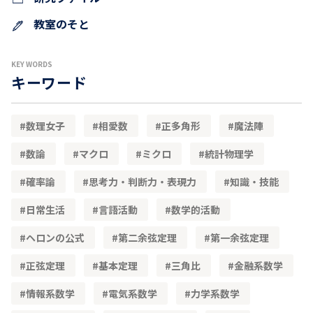
教室のそと
KEY WORDS
キーワード
数理女子
相愛数
正多角形
魔法陣
数論
マクロ
ミクロ
統計物理学
確率論
思考力・判断力・表現力
知識・技能
日常生活
言語活動
数学的活動
ヘロンの公式
第二余弦定理
第一余弦定理
正弦定理
基本定理
三角比
金融系数学
情報系数学
電気系数学
力学系数学