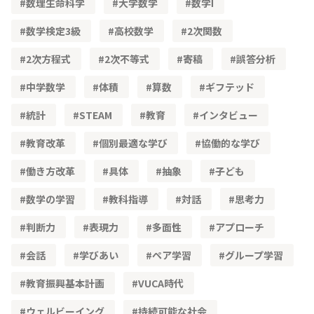
数理生命科学
大学数学
数学Ⅰ
数学検定3級
高校数学
2次関数
2次方程式
2次不等式
寄稿
誤答分析
中学数学
体積
算数
ギフテッド
統計
STEAM
教育
インタビュー
教育改革
個別最適な学び
協働的な学び
働き方改革
具体
抽象
子ども
数学の学習
教科指導
対話
思考力
判断力
表現力
多面性
アプローチ
会話
学びあい
ペア学習
グループ学習
教育振興基本計画
VUCA時代
ウェルビーイング
持続可能な社会