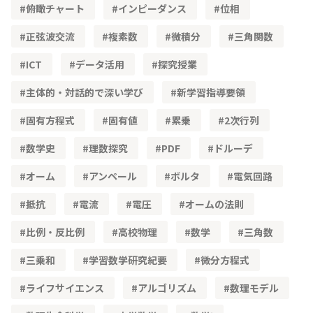
俯瞰チャート
インピーダンス
位相
正弦波交流
複素数
微積分
三角関数
ICT
データ活用
探究授業
主体的・対話的で深い学び
新学習指導要領
固有方程式
固有値
累乗
2次行列
数学史
理数探究
PDF
ドルーデ
オーム
アンペール
ボルタ
電気回路
抵抗
電流
電圧
オームの法則
比例・反比例
高校物理
数学
三角数
三乗和
学習数学研究紀要
微分方程式
ライフサイエンス
アルゴリズム
数理モデル