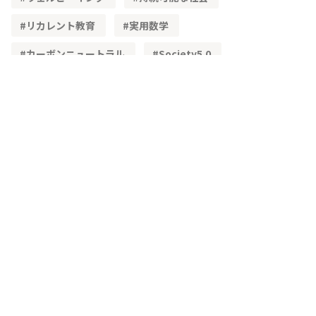
リカレント教育
実用数学
カーボンニュートラル
Society5.0
STEAM教育
単純化
理想化
簡易モデル
文理融合
既習内容
理解度
レディネステスト
正答率
角度
頭の体操
三角形の性質
三角形の合同
加法定理
高等学校学習指導要領
物流
ベクトル
学習指導要領
CSTI
多様性
生成AI
教材
興味・関心
主体的な学び
問題解決
IoT
3次元
空間ベクトル
主虹
二重の虹
複素数平面
単利