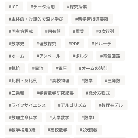
ICT
データ活用
探究授業
主体的・対話的で深い学び
新学習指導要領
固有方程式
固有値
累乗
2次行列
数学史
理数探究
PDF
ドルーデ
オーム
アンペール
ボルタ
電気回路
抵抗
電流
電圧
オームの法則
比例・反比例
高校物理
数学
三角数
三乗和
学習数学研究紀要
微分方程式
ライフサイエンス
アルゴリズム
数理モデル
数理生命科学
大学数学
数学Ⅰ
数学検定3級
高校数学
2次関数