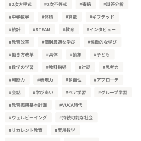
2次方程式
2次不等式
寄稿
誤答分析
中学数学
体積
算数
ギフテッド
統計
STEAM
教育
インタビュー
教育改革
個別最適な学び
協働的な学び
働き方改革
具体
抽象
子ども
数学の学習
教科指導
対話
思考力
判断力
表現力
多面性
アプローチ
会話
学びあい
ペア学習
グループ学習
教育振興基本計画
VUCA時代
ウェルビーイング
持続可能な社会
リカレント教育
実用数学