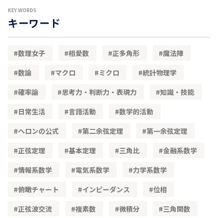
KEY WORDS
キーワード
数理女子
相愛数
正多角形
魔法陣
数論
マクロ
ミクロ
統計物理学
確率論
思考力・判断力・表現力
知識・技能
日常生活
言語活動
数学的活動
ヘロンの公式
第二余弦定理
第一余弦定理
正弦定理
基本定理
三角比
金融系数学
情報系数学
電気系数学
力学系数学
俯瞰チャート
インピーダンス
位相
正弦波交流
複素数
微積分
三角関数