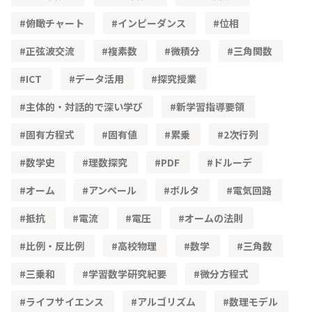
俯瞰チャート
インピーダンス
位相
正弦波交流
複素数
微積分
三角関数
ICT
データ活用
探究授業
主体的・対話的で深い学び
新学習指導要領
固有方程式
固有値
累乗
2次行列
数学史
理数探究
PDF
ドルーデ
オーム
アンペール
ボルタ
電気回路
抵抗
電流
電圧
オームの法則
比例・反比例
高校物理
数学
三角数
三乗和
学習数学研究紀要
微分方程式
ライフサイエンス
アルゴリズム
数理モデル