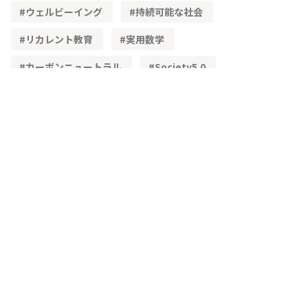
ウェルビーイング
持続可能な社会
リカレント教育
実用数学
カーボンニュートラル
Society5.0
STEAM教育
単純化
理想化
簡易モデル
文理融合
既習内容
理解度
レディネステスト
正答率
角度
頭の体操
三角形の性質
三角形の合同
加法定理
高等学校学習指導要領
物流
ベクトル
学習指導要領
CSTI
多様性
生成AI
教材
興味・関心
主体的な学び
問題解決
IoT
3次元
空間ベクトル