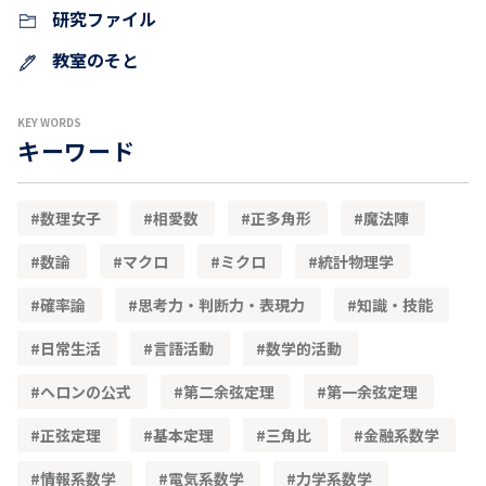
研究ファイル
教室のそと
KEY WORDS
キーワード
数理女子
相愛数
正多角形
魔法陣
数論
マクロ
ミクロ
統計物理学
確率論
思考力・判断力・表現力
知識・技能
日常生活
言語活動
数学的活動
ヘロンの公式
第二余弦定理
第一余弦定理
正弦定理
基本定理
三角比
金融系数学
情報系数学
電気系数学
力学系数学