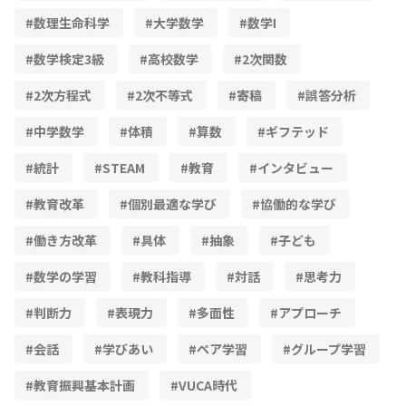
数理生命科学
大学数学
数学Ⅰ
数学検定3級
高校数学
2次関数
2次方程式
2次不等式
寄稿
誤答分析
中学数学
体積
算数
ギフテッド
統計
STEAM
教育
インタビュー
教育改革
個別最適な学び
協働的な学び
働き方改革
具体
抽象
子ども
数学の学習
教科指導
対話
思考力
判断力
表現力
多面性
アプローチ
会話
学びあい
ペア学習
グループ学習
教育振興基本計画
VUCA時代