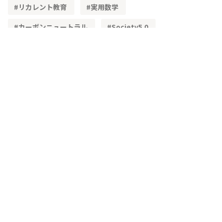
リカレント教育
実用数学
カーボンニュートラル
Society5.0
STEAM教育
単純化
理想化
簡易モデル
文理融合
既習内容
理解度
レディネステスト
正答率
角度
頭の体操
三角形の性質
三角形の合同
加法定理
高等学校学習指導要領
物流
ベクトル
学習指導要領
CSTI
多様性
生成AI
教材
興味・関心
主体的な学び
問題解決
IoT
3次元
空間ベクトル
主虹
二重の虹
複素数平面
単利