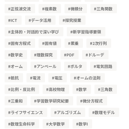
正弦波交流
複素数
微積分
三角関数
ICT
データ活用
探究授業
主体的・対話的で深い学び
新学習指導要領
固有方程式
固有値
累乗
2次行列
数学史
理数探究
PDF
ドルーデ
オーム
アンペール
ボルタ
電気回路
抵抗
電流
電圧
オームの法則
比例・反比例
高校物理
数学
三角数
三乗和
学習数学研究紀要
微分方程式
ライフサイエンス
アルゴリズム
数理モデル
数理生命科学
大学数学
数学Ⅰ