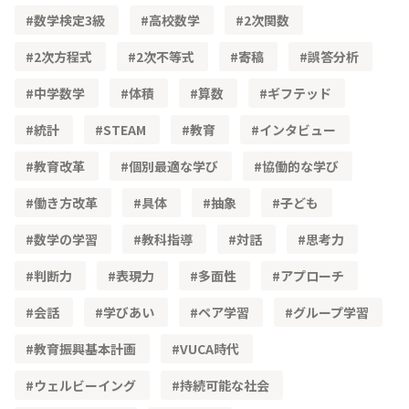
数学検定3級
高校数学
2次関数
2次方程式
2次不等式
寄稿
誤答分析
中学数学
体積
算数
ギフテッド
統計
STEAM
教育
インタビュー
教育改革
個別最適な学び
協働的な学び
働き方改革
具体
抽象
子ども
数学の学習
教科指導
対話
思考力
判断力
表現力
多面性
アプローチ
会話
学びあい
ペア学習
グループ学習
教育振興基本計画
VUCA時代
ウェルビーイング
持続可能な社会