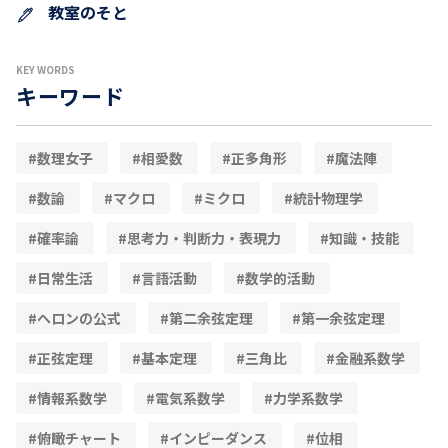
教室のそと
KEY WORDS
キーワード
数理女子
相愛数
正多角形
魔法陣
数論
マクロ
ミクロ
統計物理学
確率論
思考力・判断力・表現力
知識・技能
日常生活
言語活動
数学的活動
ヘロンの公式
第二余弦定理
第一余弦定理
正弦定理
基本定理
三角比
金融系数学
情報系数学
電気系数学
力学系数学
俯瞰チャート
インピーダンス
位相