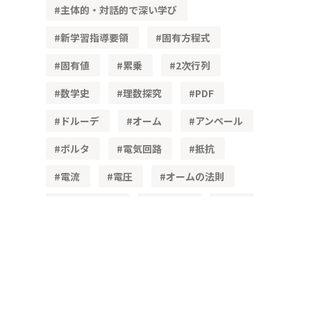
主体的・対話的で深い学び
新学習指導要領
固有方程式
固有値
累乗
2次行列
数学史
理数探究
PDF
ドルーデ
オーム
アンペール
ボルタ
電気回路
抵抗
電流
電圧
オームの法則
比例・反比例
高校物理
数学
三角数
三乗和
学習数学研究紀要
微分方程式
ライフサイエンス
アルゴリズム