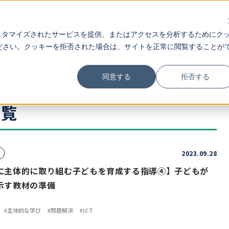
ーパーソンに聞く教育改革
先生のノート
研究ファ
スタマイズされたサービスを提供、またはアクセスを分析するためにク
ださい。クッキーを拒否された場合は、サイトを正常に閲覧することが
同意する
拒否する
一覧
2023.09.28
に主体的に取り組む子どもを育成する指導④】子どもが
示す教材の準備
主体的な学び
問題解決
ICT