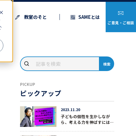
イル
教室のそと
SAMEとは
ッ
ご意見・ご相談
で
検索
PICKUP
ピックアップ
2023.11.20
子どもの個性を生かしなが
ら、考える力を伸ばすには？
子どもの学習能力を引き出す
指導