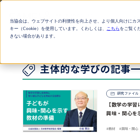
算数・数学教員のための
キ
情報サイト
当協会は、ウェブサイトの利便性を向上させ、より個人向けにカ
キー（Cookie）を使用しています。くわしくは、
こちら
をご覧く
きない場合があります。
ARTICLES
主体的な学びの記事
研究ファイル
【数学の学習
興味・関心を
教材
興味・関心