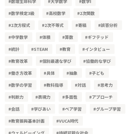
数理生命科学
大学数学
数学Ⅰ
数学検定3級
高校数学
2次関数
2次方程式
2次不等式
寄稿
誤答分析
中学数学
体積
算数
ギフテッド
統計
STEAM
教育
インタビュー
教育改革
個別最適な学び
協働的な学び
働き方改革
具体
抽象
子ども
数学の学習
教科指導
対話
思考力
判断力
表現力
多面性
アプローチ
会話
学びあい
ペア学習
グループ学習
教育振興基本計画
VUCA時代
ウェルビーイング
持続可能な社会