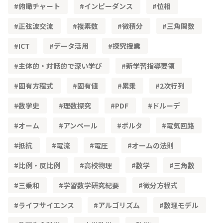
俯瞰チャート
インピーダンス
位相
正弦波交流
複素数
微積分
三角関数
ICT
データ活用
探究授業
主体的・対話的で深い学び
新学習指導要領
固有方程式
固有値
累乗
2次行列
数学史
理数探究
PDF
ドルーデ
オーム
アンペール
ボルタ
電気回路
抵抗
電流
電圧
オームの法則
比例・反比例
高校物理
数学
三角数
三乗和
学習数学研究紀要
微分方程式
ライフサイエンス
アルゴリズム
数理モデル