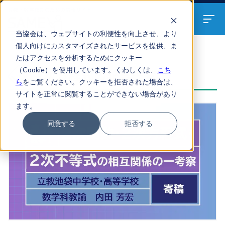
算数・数学教員のための
情報サイト
当協会は、ウェブサイトの利便性を向上させ、より
個人向けにカスタマイズされたサービスを提供、ま
たはアクセスを分析するためにクッキー
ARTICLES
（Cookie）を使用しています。くわしくは、
こち
2次方程式の記事一覧
ら
をご覧ください。クッキーを拒否された場合は、
サイトを正常に閲覧することができない場合があり
ます。
同意する
拒否する