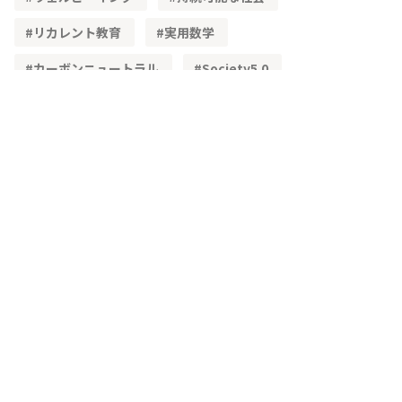
リカレント教育
実用数学
カーボンニュートラル
Society5.0
STEAM教育
単純化
理想化
簡易モデル
文理融合
既習内容
理解度
レディネステスト
正答率
角度
頭の体操
三角形の性質
三角形の合同
加法定理
高等学校学習指導要領
物流
ベクトル
学習指導要領
CSTI
多様性
生成AI
教材
興味・関心
主体的な学び
問題解決
IoT
3次元
空間ベクトル
主虹
二重の虹
複素数平面
単利