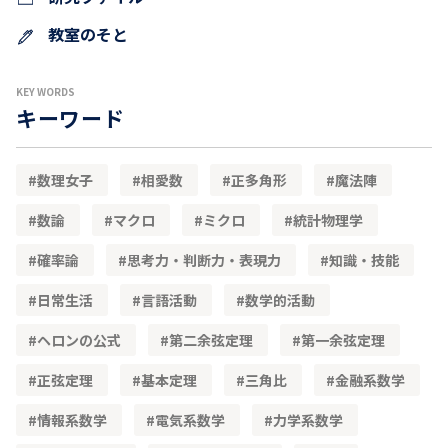
教室のそと
KEY WORDS
キーワード
数理女子
相愛数
正多角形
魔法陣
数論
マクロ
ミクロ
統計物理学
確率論
思考力・判断力・表現力
知識・技能
日常生活
言語活動
数学的活動
ヘロンの公式
第二余弦定理
第一余弦定理
正弦定理
基本定理
三角比
金融系数学
情報系数学
電気系数学
力学系数学