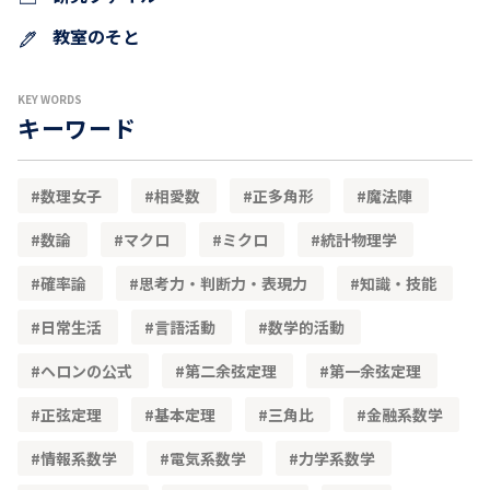
教室のそと
KEY WORDS
キーワード
数理女子
相愛数
正多角形
魔法陣
数論
マクロ
ミクロ
統計物理学
確率論
思考力・判断力・表現力
知識・技能
日常生活
言語活動
数学的活動
ヘロンの公式
第二余弦定理
第一余弦定理
正弦定理
基本定理
三角比
金融系数学
情報系数学
電気系数学
力学系数学