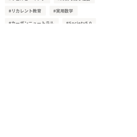
リカレント教育
実用数学
カーボンニュートラル
Society5.0
STEAM教育
単純化
理想化
簡易モデル
文理融合
既習内容
理解度
レディネステスト
正答率
角度
頭の体操
三角形の性質
三角形の合同
加法定理
高等学校学習指導要領
物流
ベクトル
学習指導要領
CSTI
多様性
生成AI
教材
興味・関心
主体的な学び
問題解決
IoT
3次元
空間ベクトル
主虹
二重の虹
複素数平面
単利