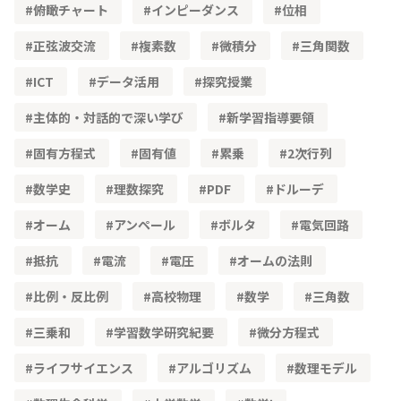
俯瞰チャート
インピーダンス
位相
正弦波交流
複素数
微積分
三角関数
ICT
データ活用
探究授業
主体的・対話的で深い学び
新学習指導要領
固有方程式
固有値
累乗
2次行列
数学史
理数探究
PDF
ドルーデ
オーム
アンペール
ボルタ
電気回路
抵抗
電流
電圧
オームの法則
比例・反比例
高校物理
数学
三角数
三乗和
学習数学研究紀要
微分方程式
ライフサイエンス
アルゴリズム
数理モデル