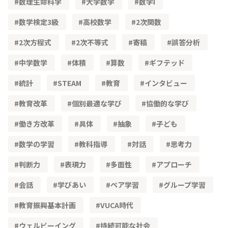
数理生命科学
大学数学
数学Ⅰ
数学検定3級
高校数学
2次関数
2次方程式
2次不等式
寄稿
誤答分析
中学数学
体積
算数
ギフテッド
統計
STEAM
教育
インタビュー
教育改革
個別最適な学び
協働的な学び
働き方改革
具体
抽象
子ども
数学の学習
教科指導
対話
思考力
判断力
表現力
多面性
アプローチ
会話
学びあい
ペア学習
グループ学習
教育振興基本計画
VUCA時代
ウェルビーイング
持続可能な社会