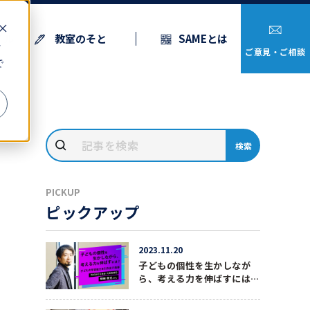
イル
教室のそと
SAMEとは
ッ
ご意見・ご相談
で
検索
PICKUP
ピックアップ
2023.11.20
子どもの個性を生かしなが
ら、考える力を伸ばすには？
子どもの学習能力を引き出す
指導