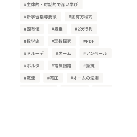
主体的・対話的で深い学び
新学習指導要領
固有方程式
固有値
累乗
2次行列
数学史
理数探究
PDF
ドルーデ
オーム
アンペール
ボルタ
電気回路
抵抗
電流
電圧
オームの法則
比例・反比例
高校物理
数学
三角数
三乗和
学習数学研究紀要
微分方程式
ライフサイエンス
アルゴリズム