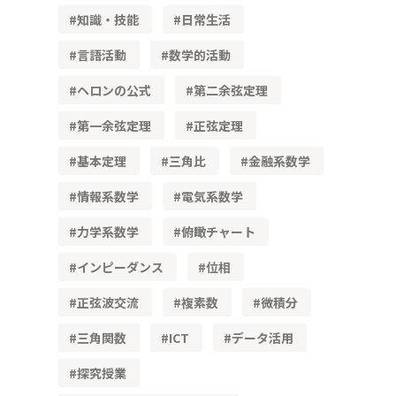
知識・技能
日常生活
言語活動
数学的活動
ヘロンの公式
第二余弦定理
第一余弦定理
正弦定理
基本定理
三角比
金融系数学
情報系数学
電気系数学
力学系数学
俯瞰チャート
インピーダンス
位相
正弦波交流
複素数
微積分
三角関数
ICT
データ活用
探究授業