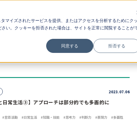
ーパーソンに聞く教育改革
先生のノート
研究ファ
スタマイズされたサービスを提供、またはアクセスを分析するためにク
ださい。クッキーを拒否された場合は、サイトを正常に閲覧することが
同意する
拒否する
2023.07.06
と日常生活③】アプローチは部分的でも多面的に
言語活動
日常生活
知識・技能
思考力
判断力
表現力
多面性