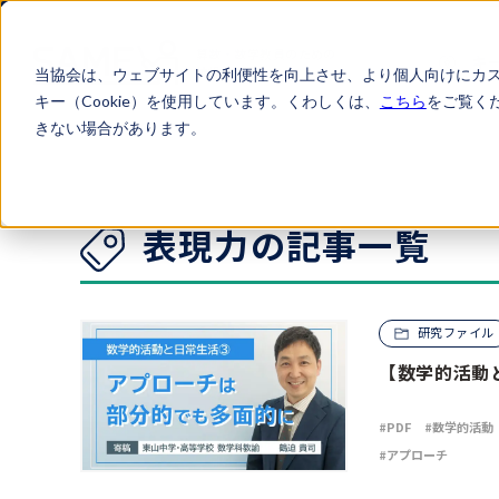
算数・数学教員のための
キ
情報サイト
当協会は、ウェブサイトの利便性を向上させ、より個人向けにカ
キー（Cookie）を使用しています。くわしくは、
こちら
をご覧く
きない場合があります。
ARTICLES
表現力の記事一覧
研究ファイル
【数学的活動
PDF
数学的活動
アプローチ