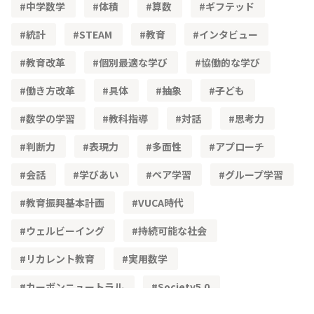
中学数学
体積
算数
ギフテッド
統計
STEAM
教育
インタビュー
教育改革
個別最適な学び
協働的な学び
働き方改革
具体
抽象
子ども
数学の学習
教科指導
対話
思考力
判断力
表現力
多面性
アプローチ
会話
学びあい
ペア学習
グループ学習
教育振興基本計画
VUCA時代
ウェルビーイング
持続可能な社会
リカレント教育
実用数学
カーボンニュートラル
Society5.0