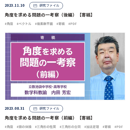
2023.11.10
研究ファイル
角度を求める問題の一考察（後編）【寄稿】
角度
ベクトル
複素数平面
寄稿
PDF
2023.08.31
研究ファイル
角度を求める問題の一考察（前編）【寄稿】
角度
頭の体操
三角形の性質
三角形の合同
加法定理
寄稿
PDF