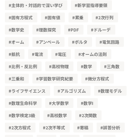
主体的・対話的で深い学び
新学習指導要領
固有方程式
固有値
累乗
2次行列
数学史
理数探究
PDF
ドルーデ
オーム
アンペール
ボルタ
電気回路
抵抗
電流
電圧
オームの法則
比例・反比例
高校物理
数学
三角数
三乗和
学習数学研究紀要
微分方程式
ライフサイエンス
アルゴリズム
数理モデル
数理生命科学
大学数学
数学Ⅰ
数学検定3級
高校数学
2次関数
2次方程式
2次不等式
寄稿
誤答分析