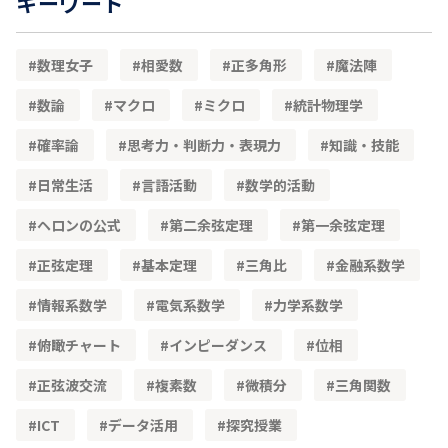
キーワード
数理女子
相愛数
正多角形
魔法陣
数論
マクロ
ミクロ
統計物理学
確率論
思考力・判断力・表現力
知識・技能
日常生活
言語活動
数学的活動
ヘロンの公式
第二余弦定理
第一余弦定理
正弦定理
基本定理
三角比
金融系数学
情報系数学
電気系数学
力学系数学
俯瞰チャート
インピーダンス
位相
正弦波交流
複素数
微積分
三角関数
ICT
データ活用
探究授業