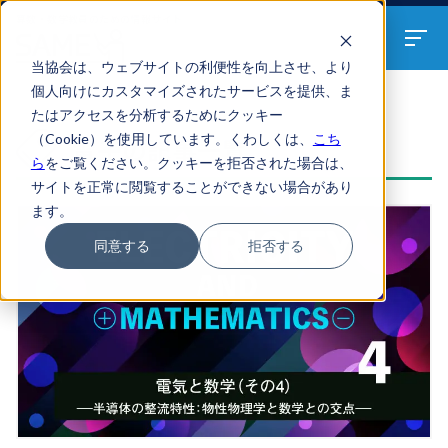
算数・数学教員のための
情報サイト
当協会は、ウェブサイトの利便性を向上させ、より
個人向けにカスタマイズされたサービスを提供、ま
たはアクセスを分析するためにクッキー
ARTICLES
（Cookie）を使用しています。くわしくは、
こち
電子の記事一覧
ら
をご覧ください。クッキーを拒否された場合は、
サイトを正常に閲覧することができない場合があり
ます。
同意する
拒否する