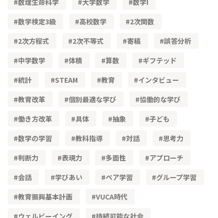
数理生命科学
大学数学
数学Ⅰ
数学検定3級
高校数学
2次関数
2次方程式
2次不等式
寄稿
誤答分析
中学数学
体積
算数
ギフテッド
統計
STEAM
教育
インタビュー
教育改革
個別最適な学び
協働的な学び
働き方改革
具体
抽象
子ども
数学の学習
教科指導
対話
思考力
判断力
表現力
多面性
アプローチ
会話
学びあい
ペア学習
グループ学習
教育振興基本計画
VUCA時代
ウェルビーイング
持続可能な社会