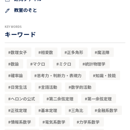
教室のそと
KEY WORDS
キーワード
数理女子
相愛数
正多角形
魔法陣
数論
マクロ
ミクロ
統計物理学
確率論
思考力・判断力・表現力
知識・技能
日常生活
言語活動
数学的活動
ヘロンの公式
第二余弦定理
第一余弦定理
正弦定理
基本定理
三角比
金融系数学
情報系数学
電気系数学
力学系数学