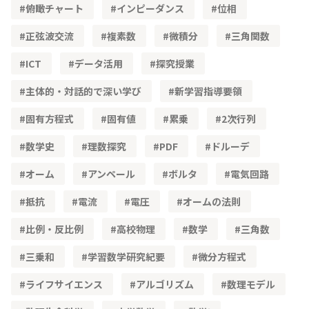
俯瞰チャート
インピーダンス
位相
正弦波交流
複素数
微積分
三角関数
ICT
データ活用
探究授業
主体的・対話的で深い学び
新学習指導要領
固有方程式
固有値
累乗
2次行列
数学史
理数探究
PDF
ドルーデ
オーム
アンペール
ボルタ
電気回路
抵抗
電流
電圧
オームの法則
比例・反比例
高校物理
数学
三角数
三乗和
学習数学研究紀要
微分方程式
ライフサイエンス
アルゴリズム
数理モデル