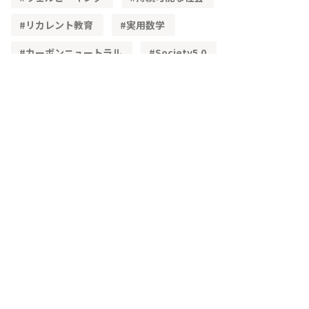
リカレント教育
実用数学
カーボンニュートラル
Society5.0
STEAM教育
単純化
理想化
簡易モデル
文理融合
既習内容
理解度
レディネステスト
正答率
角度
頭の体操
三角形の性質
三角形の合同
加法定理
高等学校学習指導要領
物流
ベクトル
学習指導要領
CSTI
多様性
生成AI
教材
興味・関心
主体的な学び
問題解決
IoT
3次元
空間ベクトル
主虹
二重の虹
複素数平面
単利