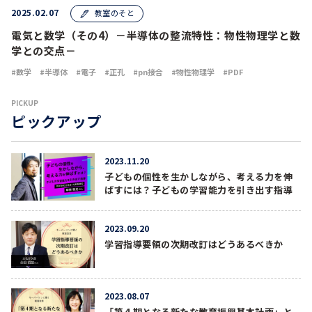
2025.02.07
教室のそと
電気と数学（その4）－半導体の整流特性：物性物理学と数
学との交点－
数学
半導体
電子
正孔
pn接合
物性物理学
PDF
PICKUP
ピックアップ
2023.11.20
子どもの個性を生かしながら、考える力を伸
ばすには？子どもの学習能力を引き出す指導
2023.09.20
学習指導要領の次期改訂はどうあるべきか
2023.08.07
「第４期となる新たな教育振興基本計画」と