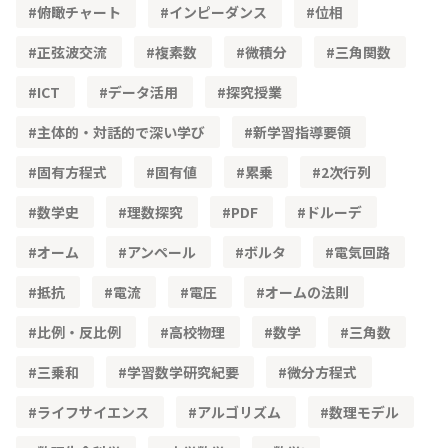
俯瞰チャート
インピーダンス
位相
正弦波交流
複素数
微積分
三角関数
ICT
データ活用
探究授業
主体的・対話的で深い学び
新学習指導要領
固有方程式
固有値
累乗
2次行列
数学史
理数探究
PDF
ドルーデ
オーム
アンペール
ボルタ
電気回路
抵抗
電流
電圧
オームの法則
比例・反比例
高校物理
数学
三角数
三乗和
学習数学研究紀要
微分方程式
ライフサイエンス
アルゴリズム
数理モデル