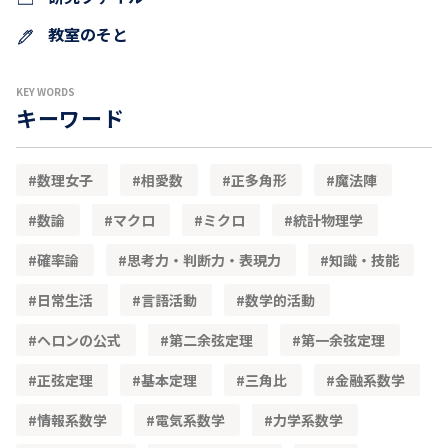
教室のそと
KEY WORDS
キーワード
数理女子
相愛数
正多角形
魔法陣
数論
マクロ
ミクロ
統計物理学
確率論
思考力・判断力・表現力
知識・技能
日常生活
言語活動
数学的活動
ヘロンの公式
第二余弦定理
第一余弦定理
正弦定理
基本定理
三角比
金融系数学
情報系数学
電気系数学
力学系数学