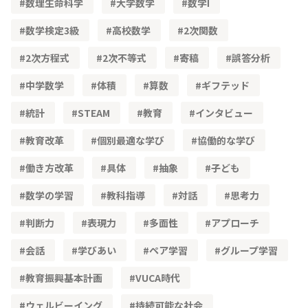
数理生命科学
大学数学
数学Ⅰ
数学検定3級
高校数学
2次関数
2次方程式
2次不等式
寄稿
誤答分析
中学数学
体積
算数
ギフテッド
統計
STEAM
教育
インタビュー
教育改革
個別最適な学び
協働的な学び
働き方改革
具体
抽象
子ども
数学の学習
教科指導
対話
思考力
判断力
表現力
多面性
アプローチ
会話
学びあい
ペア学習
グループ学習
教育振興基本計画
VUCA時代
ウェルビーイング
持続可能な社会