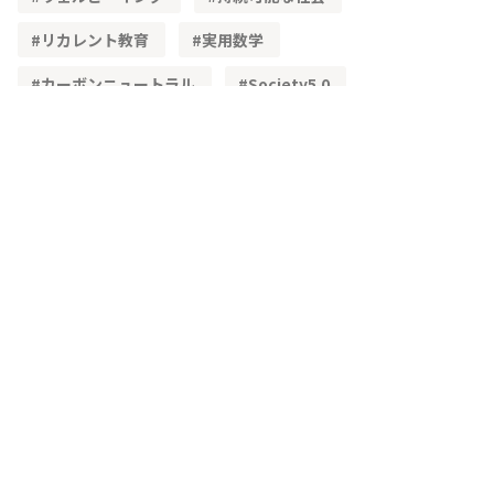
リカレント教育
実用数学
カーボンニュートラル
Society5.0
STEAM教育
単純化
理想化
簡易モデル
文理融合
既習内容
理解度
レディネステスト
正答率
角度
頭の体操
三角形の性質
三角形の合同
加法定理
高等学校学習指導要領
物流
ベクトル
学習指導要領
CSTI
多様性
生成AI
教材
興味・関心
主体的な学び
問題解決
IoT
3次元
空間ベクトル
主虹
二重の虹
複素数平面
単利