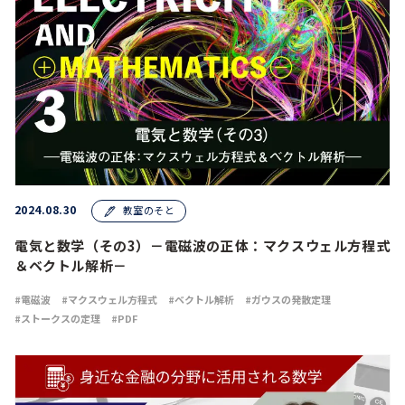
2024.08.30
教室のそと
電気と数学（その3）－電磁波の正体：マクスウェル方程式
＆ベクトル解析－
電磁波
マクスウェル方程式
ベクトル解析
ガウスの発散定理
ストークスの定理
PDF