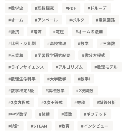
数学史
理数探究
PDF
ドルーデ
オーム
アンペール
ボルタ
電気回路
抵抗
電流
電圧
オームの法則
比例・反比例
高校物理
数学
三角数
三乗和
学習数学研究紀要
微分方程式
ライフサイエンス
アルゴリズム
数理モデル
数理生命科学
大学数学
数学Ⅰ
数学検定3級
高校数学
2次関数
2次方程式
2次不等式
寄稿
誤答分析
中学数学
体積
算数
ギフテッド
統計
STEAM
教育
インタビュー