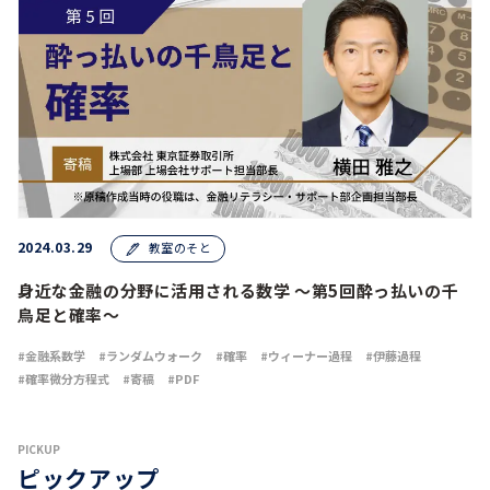
2024.03.29
教室のそと
身近な金融の分野に活用される数学 ～第5回酔っ払いの千
鳥足と確率～
金融系数学
ランダムウォーク
確率
ウィーナー過程
伊藤過程
確率微分方程式
寄稿
PDF
PICKUP
ピックアップ