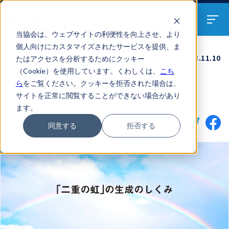
算数・数学教員のための
情報サイト
当協会は、ウェブサイトの利便性を向上させ、より
個人向けにカスタマイズされたサービスを提供、ま
教室のそと
2023.11.10
たはアクセスを分析するためにクッキー
（Cookie）を使用しています。くわしくは、
こち
「二重の虹」の生成のしくみ
ら
をご覧ください。クッキーを拒否された場合は、
サイトを正常に閲覧することができない場合があり
主虹
副虹
二重の虹
スネルの法則
PDF
ます。
SHARE
同意する
拒否する