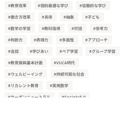
教育改革
個別最適な学び
協働的な学び
働き方改革
具体
抽象
子ども
数学の学習
教科指導
対話
思考力
判断力
表現力
多面性
アプローチ
会話
学びあい
ペア学習
グループ学習
教育振興基本計画
VUCA時代
ウェルビーイング
持続可能な社会
リカレント教育
実用数学
カーボンニュートラル
Society5.0
STEAM教育
単純化
理想化
簡易モデル
文理融合
既習内容
理解度