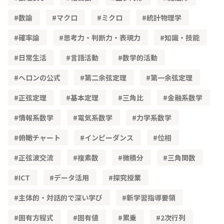
数論
マクロ
ミクロ
統計物理学
確率論
思考力・判断力・表現力
知識・技能
日常生活
言語活動
数学的活動
ヘロンの公式
第二余弦定理
第一余弦定理
正弦定理
基本定理
三角比
金融系数学
情報系数学
電気系数学
力学系数学
俯瞰チャート
インピーダンス
位相
正弦波交流
複素数
微積分
三角関数
ICT
データ活用
探究授業
主体的・対話的で深い学び
新学習指導要領
固有方程式
固有値
累乗
2次行列