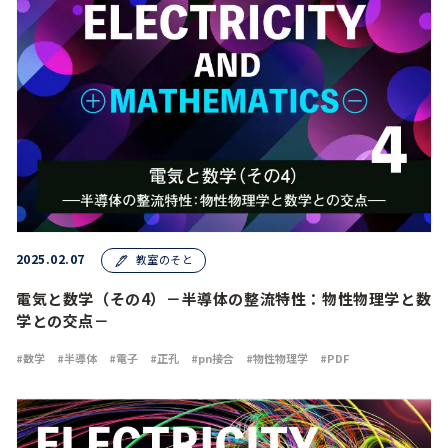
2025.02.07
教室のそと
電気と数学（その4）－半導体の整流特性：物性物理学と数
学との交点－
数学
半導体
電子
正孔
pn接合
物性物理学
PDF