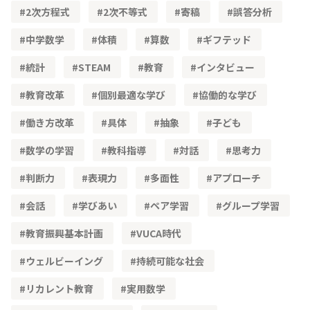
2次方程式
2次不等式
寄稿
誤答分析
中学数学
体積
算数
ギフテッド
統計
STEAM
教育
インタビュー
教育改革
個別最適な学び
協働的な学び
働き方改革
具体
抽象
子ども
数学の学習
教科指導
対話
思考力
判断力
表現力
多面性
アプローチ
会話
学びあい
ペア学習
グループ学習
教育振興基本計画
VUCA時代
ウェルビーイング
持続可能な社会
リカレント教育
実用数学