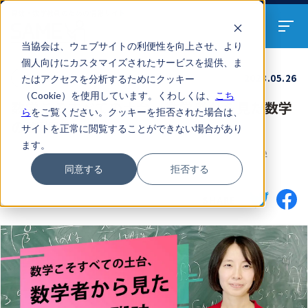
算数・数学教員のための
情報サイト
当協会は、ウェブサイトの利便性を向上させ、より
個人向けにカスタマイズされたサービスを提供、ま
先生のノート
2023.05.26
たはアクセスを分析するためにクッキー
（Cookie）を使用しています。くわしくは、
こち
数学こそすべての土台、数学者から見た数学
ら
をご覧ください。クッキーを拒否された場合は、
の醍醐味
サイトを正常に閲覧することができない場合があり
ます。
インタビュー
マクロ
ミクロ
確率論
統計物理学
同意する
拒否する
数理女子
SHARE