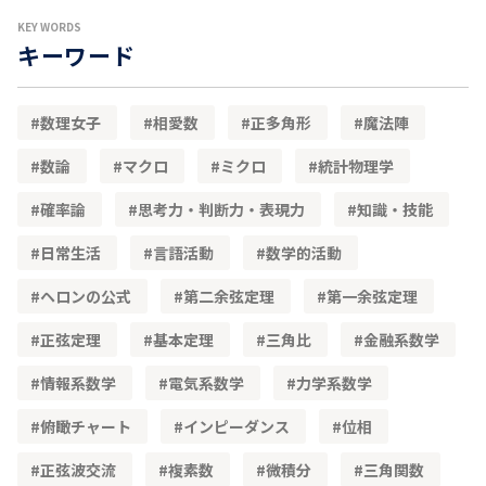
KEY WORDS
キーワード
数理女子
相愛数
正多角形
魔法陣
数論
マクロ
ミクロ
統計物理学
確率論
思考力・判断力・表現力
知識・技能
日常生活
言語活動
数学的活動
ヘロンの公式
第二余弦定理
第一余弦定理
正弦定理
基本定理
三角比
金融系数学
情報系数学
電気系数学
力学系数学
俯瞰チャート
インピーダンス
位相
正弦波交流
複素数
微積分
三角関数