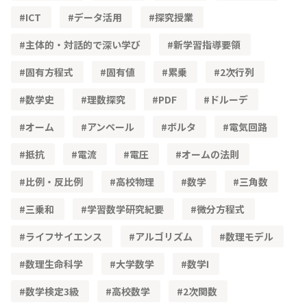
ICT
データ活用
探究授業
主体的・対話的で深い学び
新学習指導要領
固有方程式
固有値
累乗
2次行列
数学史
理数探究
PDF
ドルーデ
オーム
アンペール
ボルタ
電気回路
抵抗
電流
電圧
オームの法則
比例・反比例
高校物理
数学
三角数
三乗和
学習数学研究紀要
微分方程式
ライフサイエンス
アルゴリズム
数理モデル
数理生命科学
大学数学
数学Ⅰ
数学検定3級
高校数学
2次関数