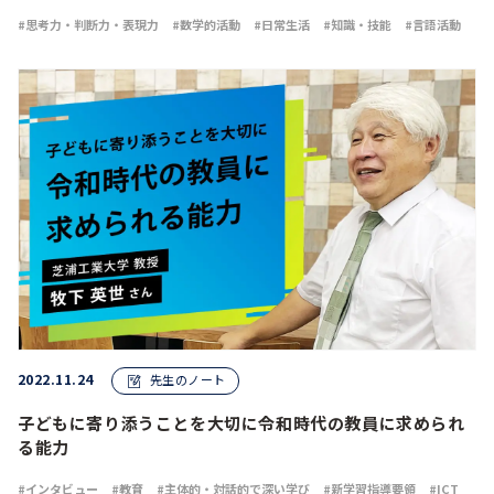
思考力・判断力・表現力
数学的活動
日常生活
知識・技能
言語活動
2022.11.24
先生のノート
子どもに寄り添うことを大切に令和時代の教員に求められ
る能力
インタビュー
教育
主体的・対話的で深い学び
新学習指導要領
ICT